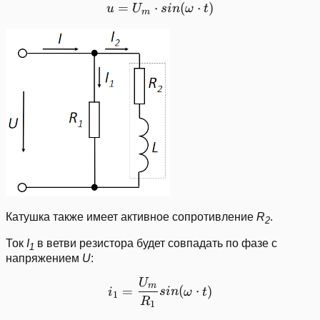
=
⋅
u = U_{m}\cdot sin(\omeg
(
⋅
)
u
U
s
in
ω
t
m
Катушка также имеет активное сопротивление
R
.
2
Ток
I
в ветви резистора будет совпадать по фазе с
1
напряжением
U
:
U
i_{1} = \frac{U_{m}}{R_1
m
=
(
⋅
)
i
s
in
ω
t
1
R
1