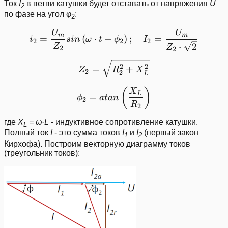
Ток
I
в ветви катушки будет отставать от напряжения
U
2
по фазе на угол φ
:
2
U
U
i_{2} = \frac{U_{m}}{Z_{2
m
m
=
(
⋅
−
)
;
=
i
s
in
ω
t
ϕ
I
2
2
2
⋅
2
Z
Z
2
2
Z_{2} = \sqrt{R_2^2 + 
2
2
=
+
Z
R
X
2
2
L
\phi_{2} = atan \left ( \
(
)
X
L
=
ϕ
a
t
an
2
R
2
где
X
= ω·L
- индуктивное сопротивление катушки.
L
Полный ток
I
- это сумма токов
I
и
I
(первый закон
1
2
Кирхофа). Построим векторную диаграмму токов
(треугольник токов):