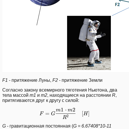
F1
- притяжение Луны,
F2
- притяжение Земли
Согласно закону всемирного тяготения Ньютона, два
тела массой
m1
и
m2
, находящиеся на расстоянии
R
,
притягиваются друг к другу с силой:
1
⋅
2
m
m
F=G \frac{m1\cdot m2}{
=
[
]
F
G
H
2
R
G
- гравитационная постоянная (
G = 6.67408*10-11