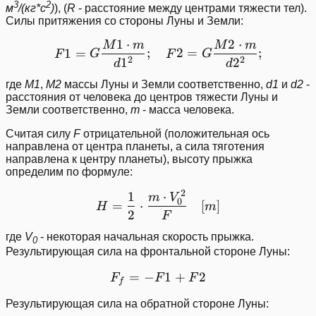
3
2
м
/(кг*с
)
), (
R
- расстояние между центрами тяжести тел).
Силы притяжения со стороны Луны и Земли:
1
⋅
2
⋅
M
m
M
m
F1=G \frac{M1\cdot m}{
1
=
;
2
=
;
F
G
F
G
2
2
1
2
d
d
где
М1
,
М2
массы Луны и Земли соответственно,
d1
и
d2
-
расстояния от человека до центров тяжести Луны и
Земли соответственно,
m
- масса человека.
Считая силу
F
отрицательной (положительная ось
направлена от центра планеты, а сила тяготения
направлена к центру планеты), высоту прыжка
определим по формуле:
2
1
⋅
H=\frac{1}{2}\cdot \fra
m
V
0
=
⋅
[
]
H
m
2
F
где
V
- некоторая начальная скорость прыжка.
0
Результирующая сила на фронтальной стороне Луны:
=
−
F_{f}=-F1+F2
1
+
2
F
F
F
f
Результирующая сила на обратной стороне Луны: