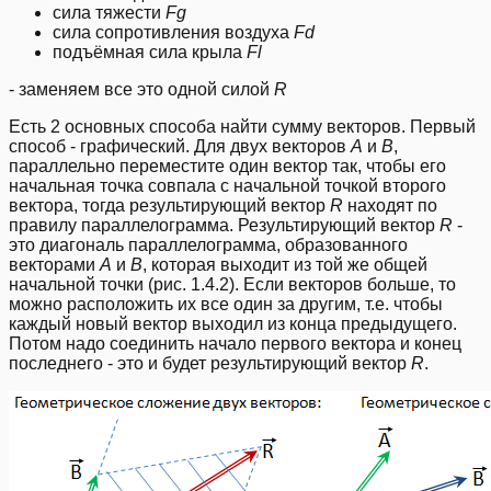
сила тяжести
Fg
сила сопротивления воздуха
Fd
подъёмная сила крыла
Fl
- заменяем все это одной силой
R
Есть 2 основных способа найти сумму векторов. Первый
способ - графический. Для двух векторов
A
и
B
,
параллельно переместите один вектор так, чтобы его
начальная точка совпала с начальной точкой второго
вектора, тогда результирующий вектор
R
находят по
правилу параллелограмма. Результирующий вектор
R
-
это диагональ параллелограмма, образованного
векторами
A
и
B
, которая выходит из той же общей
начальной точки (рис. 1.4.2). Если векторов больше, то
можно расположить их все один за другим, т.е. чтобы
каждый новый вектор выходил из конца предыдущего.
Потом надо соединить начало первого вектора и конец
последнего - это и будет результирующий вектор
R
.