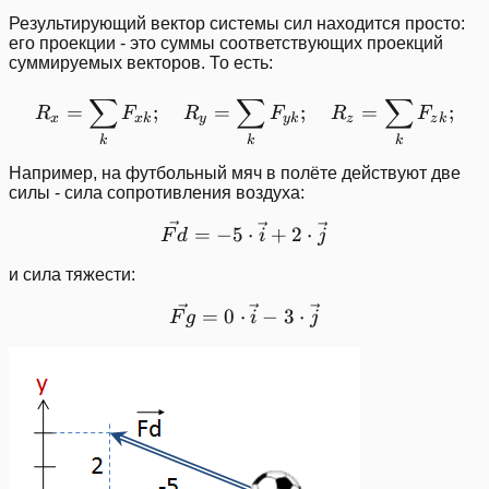
Результирующий вектор системы сил находится просто:
его проекции - это суммы соответствующих проекций
суммируемых векторов. То есть:
R_{x}=\sum_{k}^{}F_{x
∑
∑
∑
=
;
=
;
=
;
R
F
R
F
R
F
x
x
k
y
y
k
z
z
k
k
k
k
Например, на футбольный мяч в полёте действуют две
силы - сила сопротивления воздуха:
\vec{Fd}=-5\cdot \vec{i}
=
−
5
⋅
+
2
⋅
F
d
i
j
и сила тяжести:
\vec{Fg}=0\cdot \vec{i}-
=
0
⋅
−
3
⋅
F
g
i
j