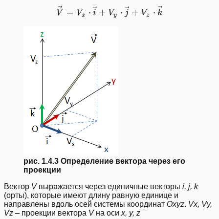
\vec{V}=V_{x}\cdot \vec
=
⋅
+
⋅
+
⋅
V
V
i
V
j
V
k
x
y
z
рис. 1.4.3 Определение вектора через его
проекции
Вектор
V
выражается через единичные векторы
i, j, k
(орты), которые имеют длину равную единице и
направлены вдоль осей системы координат
Oxyz
.
Vx, Vy,
Vz
– проекции вектора
V
на оси
x, y, z