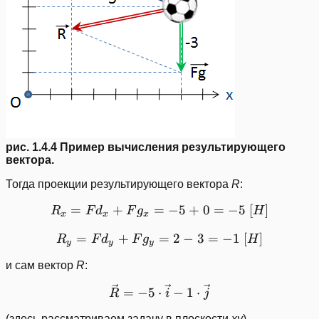
рис. 1.4.4 Пример вычисления результирующего
вектора.
Тогда проекции результирующего вектора
R
:
=
+
=
R_{x}=Fd_{x}+Fg_{x}=-
−
5
+
0
=
−
5
[
]
R
F
d
F
g
H
x
x
x
=
+
=
R_{y}=Fd_{y}+Fg_{y}=2
2
−
3
=
−
1
[
]
R
F
d
F
g
H
y
y
y
и сам вектор
R
:
\vec{R}=-5\cdot \vec{i}-
=
−
5
⋅
−
1
⋅
R
i
j
(здесь рассматриваем задачу в плоскости
xy
)