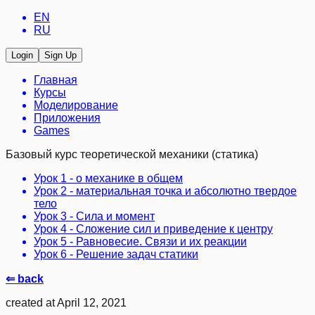
EN
RU
Login
Sign Up
Главная
Курсы
Моделирование
Приложения
Games
Базовый курс теоретической механики (статика)
Урок 1 - о механике в общем
Урок 2 - материальная точка и абсолютно твердое
тело
Урок 3 - Сила и момент
Урок 4 - Сложение сил и приведение к центру
Урок 5 - Равновесие. Связи и их реакции
Урок 6 - Решение задач статики
⇐ back
created at April 12, 2021