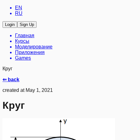
EN
RU
Login
Sign Up
Главная
Курсы
Моделирование
Приложения
Games
Круг
⇐ back
created at May 1, 2021
Круг