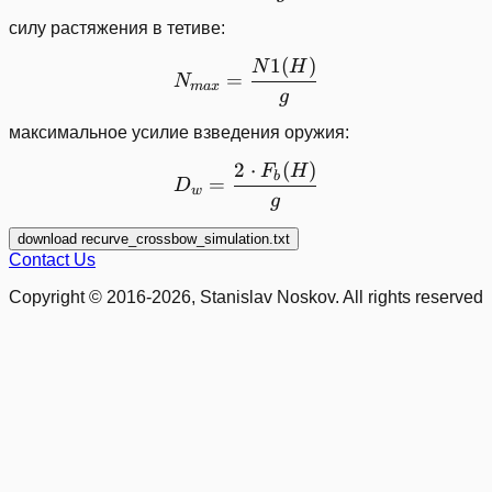
силу растяжения в тетиве:
1
(
)
N_{max} = \frac{N1(H)}
N
H
=
N
ma
x
g
максимальное усилие взведения оружия:
2
⋅
(
)
D_w = \frac{2\cdot F_b(
F
H
b
=
D
w
g
download recurve_crossbow_simulation.txt
Contact Us
Copyright © 2016-2026, Stanislav Noskov. All rights reserved