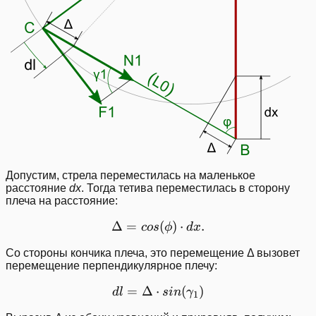
Допустим, стрела переместилась на маленькое
расстояние
dx
. Тогда тетива переместилась в сторону
плеча на расстояние:
Δ
=
\Delta = cos(\phi)\cdot d
(
)
⋅
.
cos
ϕ
d
x
Со стороны кончика плеча, это перемещение Δ вызовет
перемещение перпендикулярное плечу:
=
Δ
⋅
dl = \Delta\cdot sin(\ga
(
)
d
l
s
in
γ
1