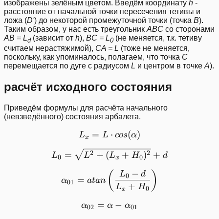
изображены зелёным цветом. Введём координату
h
-
расстояние от начальной точки пересечения тетивы и
ложа (
D'
) до некоторой промежуточной точки (точка
B
).
Таким образом, у нас есть треугольник
ABC
со сторонами
AB = L
(зависит от
h
),
BC = L
(не меняется, т.к. тетиву
d
0
считаем нерастяжимой),
CA = L
(тоже не меняется,
поскольку, как упоминалось, полагаем, что точка
C
перемещается по дуге с радиусом
L
и центром в точке
A
).
расчёт исходного состояния
Приведём формулы для расчёта начального
(невзведённого) состояния арбалета.
=
L_x = L\cdot cos(\alpha)
⋅
(
)
L
L
cos
α
x
L_0 = \sqrt{L^2 + (L_x +
2
2
=
+
(
+
)
+
L
L
L
H
d
0
0
x
−
\alpha_{01} = atan\left (
(
)
L
d
0
=
α
a
t
an
01
+
L
H
0
x
=
\alpha_{02} = \alpha - \
−
α
α
α
02
01