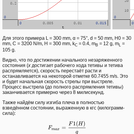
Для этого примера L = 300 mm, α = 75°, d = 50 mm, H0 = 30
mm, C = 3200 N/m, H = 300 mm, k
= 0.4, m
= 12 g, m
=
C
B
L
105 g.
Видно, что по достижении начального незаряженного
состояния (
x
достигает рабочего хода тетивы и тетива
распрямляется), скорость перестаёт расти и
останавливается на некоторой отметке 60.7455 m/s. Это
и будет начальная скорость стрелы при выстреле.
Процесс выстрела (до полного распрямления тетивы)
заканчивается примерно через 8 милисекунд.
Также найдём силу изгиба плеча в полностью
взведённом состоянии, выраженную в кгс (килограмм-
сила):
1
(
)
F_{max} = \frac{F1(H)}
F
H
=
F
ma
x
g