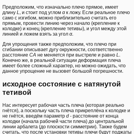
Предположим, что изначально плечо прямое, имеет
длину
L
, и стоит под углом
α
к ложу. Если реальное плечо
само с изгибом, можно приблизительно считать его
прямым, провести линию через начало (крепление к
колодке) и конец (крепление тетивы), и угол между этой
линией и ложем взять за угол
α
.
Для упрощения также предположим, что плечо при
сгибании описывает дугу окружности, соответственно
расстояние
CA
не меняется при выстреле и равно
L
.
Конечно же, в реальной ситуации деформация плеча
имеет более сложный характер, но можно ожидать, что
данное упрощение не вызовет большой погрешности.
исходное состояние с натянутой
тетивой
Нас интересует рабочая часть плеча (которая реально
гнётся), а поскольку часть плеча прикреплёна к колодке и
не гнётся, введём параметр
d
- расстояние от конца
колодки (начала рабочей части плеча) до центральной
линии арбалета (до плоскости симметрии). Также будем
считать, что после установки тетивы плечи будут поджаты