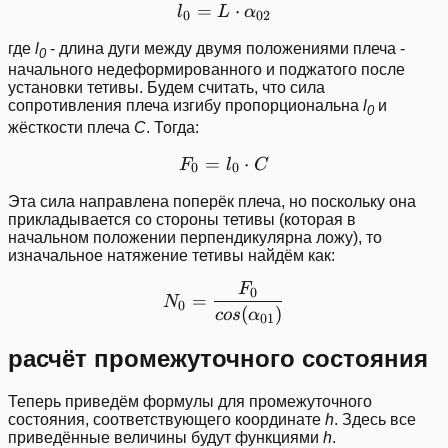
=
l_0 = L\cdot \alpha_{02}
⋅
l
L
α
0
02
где
l
- длина дуги между двумя положениями плеча -
0
начального недеформированного и поджатого после
установки тетивы. Будем считать, что сила
сопротивления плеча изгибу пропорциональна
l
и
0
жёсткости плеча
C
. Тогда:
=
F_0 = l_0\cdot C
⋅
F
l
C
0
0
Эта сила направлена поперёк плеча, но поскольку она
прикладывается со стороны тетивы (которая в
начальном положении перпендикулярна ложу), то
изначальное натяжение тетивы найдём как:
F
N_0 = \frac{F_0}{cos(\a
0
=
N
0
(
)
cos
α
01
расчёт промежуточного состояния
Теперь приведём формулы для промежуточного
состояния, соответствующего координате
h
. Здесь все
приведённые величины будут функциями
h
.