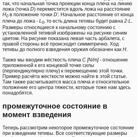
так, что начальная точка проекции конца плеча на линию
ложа (точка
D
) переместится вдоль ложа на расстояние
H
в положение точки
D'
. Начальное расстояние от конца
0
плеча до ложа -
L
, то есть длина тетивы будет равна
2·L
.
0
Размеры относящиеся к начальному состоянию с
установленной тетивой изображены на рисунке синим
цветом. На рисунке показана левая часть арбалета, с
правой стороны всё происходит симметрично. Ход
тетивы до полного взведения оружия обозначен как
H
.
Также мы вводим жёсткость плеча
C [N/m]
- отношение
приложенной к его концевой точке силы
(перпендикулярно плечу) к перемещению этой точки.
Пример расчёта жесткости можно найти в
этой статье
.
Там также расчитывается масса плеча и относительное
положение его центра тяжести, которые тоже нам здесь
понадобятся.
промежуточное состояние в
момент взведения
Теперь рассмотрим некоторое промежуточное состояние
при взведении тетивы. Все соответствующие размеры