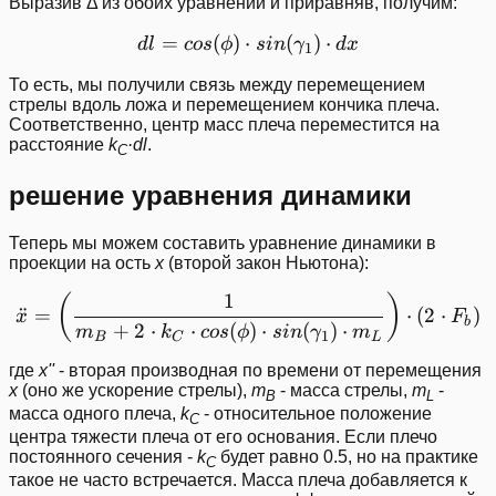
Выразив Δ из обоих уравнений и приравняв, получим:
=
(
)
⋅
dl = cos(\phi)\cdot sin(
(
)
⋅
d
l
cos
ϕ
s
in
γ
d
x
1
То есть, мы получили связь между перемещением
стрелы вдоль ложа и перемещением кончика плеча.
Соответственно, центр масс плеча переместится на
расстояние
k
·dl
.
C
решение уравнения динамики
Теперь мы можем составить уравнение динамики в
проекции на ость
x
(второй закон Ньютона):
1
\ddot{x} = \left ( \frac{
(
)
¨
=
⋅
(
2
⋅
)
x
F
b
+
2
⋅
⋅
(
)
⋅
(
)
⋅
m
k
cos
ϕ
s
in
γ
m
1
B
C
L
где
x''
- вторая производная по времени от перемещения
x
(оно же ускорение стрелы),
m
- масса стрелы,
m
-
B
L
масса одного плеча,
k
- относительное положение
C
центра тяжести плеча от его основания. Если плечо
постоянного сечения -
k
будет равно 0.5, но на практике
C
такое не часто встречается. Масса плеча добавляется к