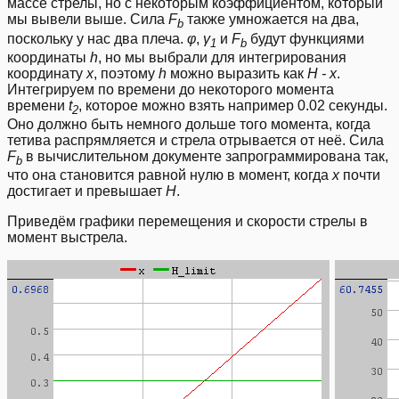
массе стрелы, но с некоторым коэффициентом, который
мы вывели выше. Сила
F
также умножается на два,
b
поскольку у нас два плеча.
φ
,
γ
и
F
будут функциями
1
b
координаты
h
, но мы выбрали для интегрирования
координату
x
, поэтому
h
можно выразить как
H - x
.
Интегрируем по времени до некоторого момента
времени
t
, которое можно взять например 0.02 секунды.
2
Оно должно быть немного дольше того момента, когда
тетива распрямляется и стрела отрывается от неё. Сила
F
в вычислительном документе запрограммирована так,
b
что она становится равной нулю в момент, когда
x
почти
достигает и превышает
H
.
Приведём графики перемещения и скорости стрелы в
момент выстрела.