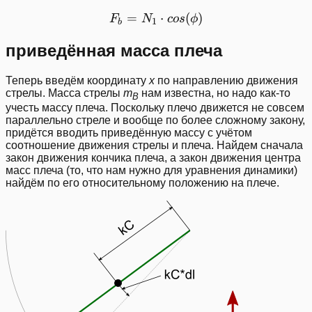
=
F_b = N_1\cdot cos(\phi)
⋅
(
)
F
N
cos
ϕ
1
b
приведённая масса плеча
Теперь введём координату
x
по направлению движения
стрелы. Масса стрелы
m
нам известна, но надо как-то
B
учесть массу плеча. Поскольку плечо движется не совсем
параллельно стреле и вообще по более сложному закону,
придётся вводить приведённую массу с учётом
соотношение движения стрелы и плеча. Найдем сначала
закон движения кончика плеча, а закон движения центра
масс плеча (то, что нам нужно для уравнения динамики)
найдём по его относительному положению на плече.